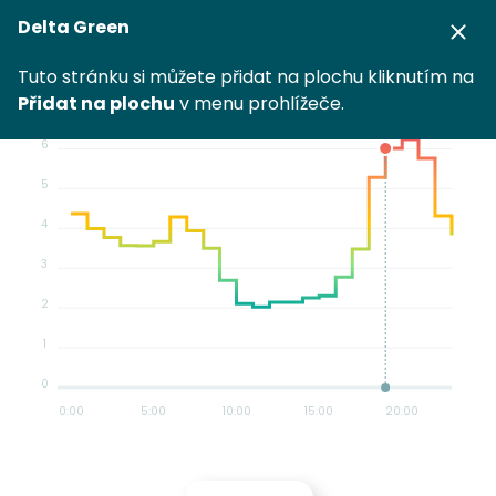
Delta Green
6. 8. 2026
Tuto stránku si můžete přidat na plochu kliknutím na
Kč/kWh
Přidat na plochu
v menu prohlížeče.
6
5
4
3
2
1
0
0
:00
5
:00
10
:00
15
:00
20
:00